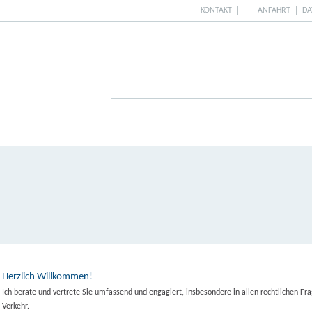
KONTAKT
ANFAHRT
DA
tartseite
Zur Person
Tätigkeitsbereiche
Hon
Herzlich Willkommen!
Ich berate und vertrete Sie umfassend und engagiert, insbesondere in allen rechtlichen F
Verkehr.