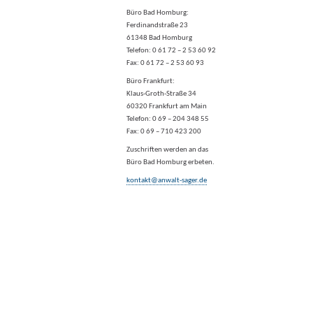
Büro Bad Homburg:
Ferdinandstraße 23
61348 Bad Homburg
Telefon:
0 61 72 – 2 53 60 92
Fax: 0 61 72 – 2 53 60 93
Büro Frankfurt:
Klaus-Groth-Straße 34
60320 Frankfurt am Main
Telefon:
0 69 – 204 348 55
Fax: 0 69 – 710 423 200
Zuschriften werden an das
Büro Bad Homburg erbeten.
kontakt@anwalt-sager.de